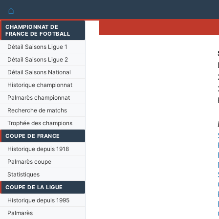
⌂
CHAMPIONNAT DE
FRANCE DE FOOTBALL
Détail Saisons Ligue 1
Détail Saisons Ligue 2
Détail Saisons National
Historique championnat
Palmarès championnat
Recherche de matchs
Trophée des champions
COUPE DE FRANCE
Historique depuis 1918
Palmarès coupe
Statistiques
COUPE DE LA LIGUE
Historique depuis 1995
Palmarès