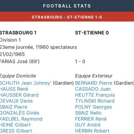
FOOTBALL STATS
STRASBOURG - ST-ETIENNE 1-0
STRASBOURG 1
ST-ETIENNE 0
Division 1
23eme journée, 11960 spectateurs
21/02/1965
FARIAS José (89')
1 - 0
Equipe Domicile
Equipe Exterieur
SCHUTH Jean 'Johnny'
(Gardien)
BERNARD Pierre
(Gardien
HAUSS René
CASSADO Juan
HAUSSER Gérard
HEUTTE François
DEVAUX Denis
TYLINSKI Richard
SBAIZ Pierre
POLNY Georges
GONZALÈS Ginès
SBAIZ Nello
KAELBEL Raymond
FERRIER René
HEINÉ Gilbert
GUY André
GRESS Gilbert
HERBIN Robert