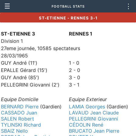
☰
⋮
FOOTBALL STATS
ST-ETIENNE - RENNES 3-1
ST-ETIENNE 3
RENNES 1
Division 1
27eme journée, 10585 spectateurs
28/03/1965
GUY André (11')
1 - 0
EPALLE Gérard (15')
2 - 0
GUY André (85')
3 - 0
PELLEGRINI Giovanni (2')
3 - 1
Equipe Domicile
Equipe Exterieur
BERNARD Pierre
(Gardien)
LAMIA Georges
(Gardien)
CASSADO Juan
LAVAUD Jean Claude
SALEN Robert
PELLEGRINI Giovanni
TYLINSKI Richard
CÉDOLIN René
SBAIZ Nello
BRUCATO Jean Pierre