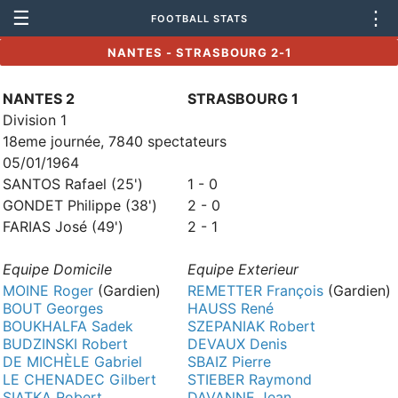
☰
⋮
FOOTBALL STATS
NANTES - STRASBOURG 2-1
NANTES 2
STRASBOURG 1
Division 1
18eme journée, 7840 spectateurs
05/01/1964
SANTOS Rafael (25')
1 - 0
GONDET Philippe (38')
2 - 0
FARIAS José (49')
2 - 1
Equipe Domicile
Equipe Exterieur
MOINE Roger
(Gardien)
REMETTER François
(Gardien)
BOUT Georges
HAUSS René
BOUKHALFA Sadek
SZEPANIAK Robert
BUDZINSKI Robert
DEVAUX Denis
DE MICHÈLE Gabriel
SBAIZ Pierre
LE CHENADEC Gilbert
STIEBER Raymond
SIATKA Robert
DAVANNE Jean