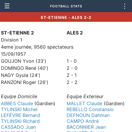
☰
⋮
FOOTBALL STATS
ST-ETIENNE - ALES 2-2
ST-ETIENNE 2
ALES 2
Division 1
4eme journée, 9560 spectateurs
15/09/1957
GOUJON Yvon (33')
1 - 0
DOMINGO René (40')
2 - 0
NAGY Gyula (24')
2 - 1
RANZONI Roger (26')
2 - 2
Equipe Domicile
Equipe Exterieur
ABBES Claude
(Gardien)
MALLET Claude
(Gardien)
TYLINSKI Michel
REBELLO Constansio
LEFÉVRE Bernard
DEFNOUN Dahman
TYLINSKI Richard
CAMPO André
CASSADO Juan
BACONNIER Jean