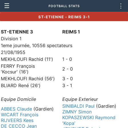
☰
⋮
FOOTBALL STATS
ST-ETIENNE - REIMS 3-1
ST-ETIENNE 3
REIMS 1
Division 1
1eme journée, 10556 spectateurs
21/08/1955
MEKHLOUFI Rachid (11')
1 - 0
FERRY François
2 - 0
'Kocsur' (16')
MEKHLOUFI Rachid (56')
3 - 0
BLIARD René (26')
3 - 1
Equipe Domicile
Equipe Exterieur
SINIBALDI Paul
(Gardien)
ABBES Claude
(Gardien)
ZIMNY Simon
WICART François
KOPASZEWSKI Raymond
RIJVEERS Kees
'Kopa'
DE CECCO Jean