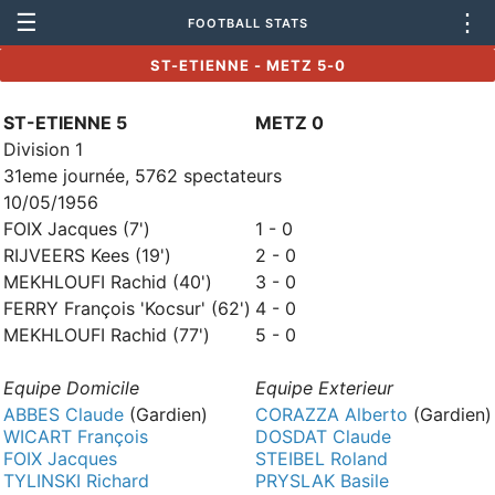
☰
⋮
FOOTBALL STATS
ST-ETIENNE - METZ 5-0
ST-ETIENNE 5
METZ 0
Division 1
31eme journée, 5762 spectateurs
10/05/1956
FOIX Jacques (7')
1 - 0
RIJVEERS Kees (19')
2 - 0
MEKHLOUFI Rachid (40')
3 - 0
FERRY François 'Kocsur' (62')
4 - 0
MEKHLOUFI Rachid (77')
5 - 0
Equipe Domicile
Equipe Exterieur
ABBES Claude
(Gardien)
CORAZZA Alberto
(Gardien)
WICART François
DOSDAT Claude
FOIX Jacques
STEIBEL Roland
TYLINSKI Richard
PRYSLAK Basile