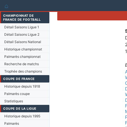
⌂
CHAMPIONNAT DE
FRANCE DE FOOTBALL
Détail Saisons Ligue 1
Détail Saisons Ligue 2
Détail Saisons National
Historique championnat
Palmarès championnat
Recherche de matchs
Trophée des champions
COUPE DE FRANCE
Historique depuis 1918
Palmarès coupe
Statistiques
COUPE DE LA LIGUE
Historique depuis 1995
Palmarès