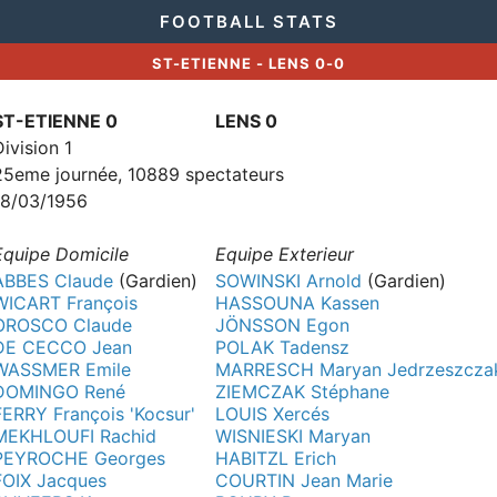
FOOTBALL STATS
ST-ETIENNE - LENS 0-0
ST-ETIENNE 0
LENS 0
Division 1
25eme journée, 10889 spectateurs
18/03/1956
Equipe Domicile
Equipe Exterieur
ABBES Claude
(Gardien)
SOWINSKI Arnold
(Gardien)
WICART François
HASSOUNA Kassen
OROSCO Claude
JÖNSSON Egon
DE CECCO Jean
POLAK Tadensz
WASSMER Emile
MARRESCH Maryan Jedrzeszcza
DOMINGO René
ZIEMCZAK Stéphane
FERRY François 'Kocsur'
LOUIS Xercés
MEKHLOUFI Rachid
WISNIESKI Maryan
PEYROCHE Georges
HABITZL Erich
FOIX Jacques
COURTIN Jean Marie