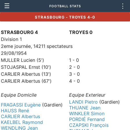
☰
⋮
FOOTBALL STATS
STRASBOURG - TROYES 4-0
STRASBOURG 4
TROYES 0
Division 1
2eme journée, 14211 spectateurs
29/08/1954
MULLER Lucien (5')
1 - 0
STOJASPAL Ernst (10')
2 - 0
CARLIER Albertus (13')
3 - 0
CARLIER Albertus (67')
4 - 0
Equipe Domicile
Equipe Exterieur
LANDI Pietro
(Gardien)
FRAGASSI Eugène
(Gardien)
THUANE Jean
HAUSS René
WINKLER Simon
CARLIER Albertus
PORDIÉ Fernand
KAELBEL Raymond
CZAPSKI François
WENDLING Jean