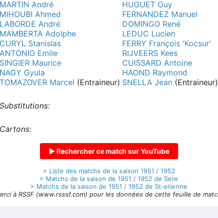
MARTIN André
HUGUET Guy
MIHOUBI Ahmed
FERNANDEZ Manuel
LABORDE André
DOMINGO René
MAMBERTA Adolphe
LEDUC Lucien
CURYL Stanislas
FERRY François 'Kocsur'
ANTONIO Emile
RIJVEERS Kees
SINGIER Maurice
CUISSARD Antoine
NAGY Gyula
HAOND Raymond
TOMAZOVER Marcel
(Entraineur)
SNELLA Jean
(Entraineur
Substitutions:
Cartons:
▶ Rechercher ce match sur YouTube
> Liste des matchs de la saison 1951 / 1952
> Matchs de la saison de 1951 / 1952 de Sete
> Matchs de la saison de 1951 / 1952 de St-etienne
erci à RSSF (www.rsssf.com) pour les données de cette feuille de matc