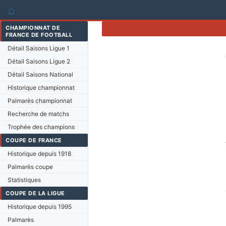
⌂
CHAMPIONNAT DE
FRANCE DE FOOTBALL
Détail Saisons Ligue 1
Détail Saisons Ligue 2
Détail Saisons National
Historique championnat
Palmarès championnat
Recherche de matchs
Trophée des champions
COUPE DE FRANCE
Historique depuis 1918
Palmarès coupe
Statistiques
COUPE DE LA LIGUE
Historique depuis 1995
Palmarès