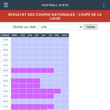
☰
⋮
FOOTBALL STATS
RESULTAT DES COUPES NATIONALES : COUPE DE LA
LIGUE
Choisir un club :
ANNEE
PREL
1/32
1/16
1/8
1/4
1/2
FIN.
VICT
2026
2025
2024
2023
2022
2021
2020
2019
2018
2017
2016
2015
2014
2013