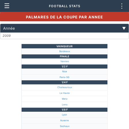
☰
⋮
FOOTBALL STATS
PALMARES DE LA COUPE PAR ANNEE
Année
▼
2009
VAINQUEUR
Bordeaux
FINALE
Vannes
1/2 F
Nice
Paris-SG
1/4 F
Chateauroux
Le Havre
Metz
Lens
1/8 F
Lyon
Auxerre
Sochaux