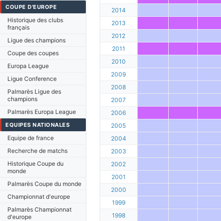
COUPE D'EUROPE
2014
Historique des clubs
2013
français
2012
Ligue des champions
2011
Coupe des coupes
2010
Europa League
2009
Ligue Conference
2008
Palmarès Ligue des
champions
2007
Palmarès Europa League
2006
EQUIPES NATIONALES
2005
Equipe de france
2004
Recherche de matchs
2003
Historique Coupe du
2002
monde
2001
Palmarès Coupe du monde
2000
Championnat d'europe
1999
Palmarès Championnat
1998
d'europe