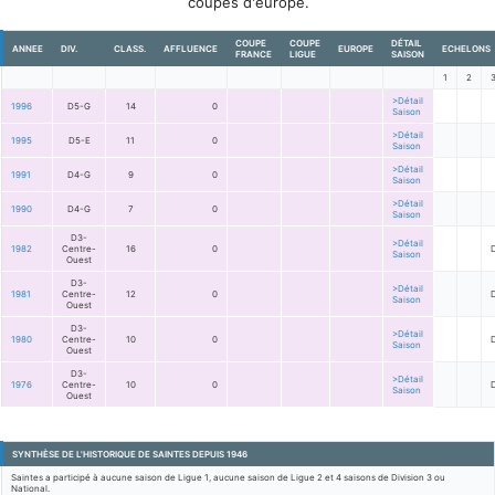
coupes d'europe.
COUPE
COUPE
DÉTAIL
ANNEE
DIV.
CLASS.
AFFLUENCE
EUROPE
ECHELONS
FRANCE
LIGUE
SAISON
1
2
>Détail
1996
D5-G
14
0
Saison
>Détail
1995
D5-E
11
0
Saison
>Détail
1991
D4-G
9
0
Saison
>Détail
1990
D4-G
7
0
Saison
D3-
>Détail
1982
Centre-
16
0
Saison
Ouest
D3-
>Détail
1981
Centre-
12
0
Saison
Ouest
D3-
>Détail
1980
Centre-
10
0
Saison
Ouest
D3-
>Détail
1976
Centre-
10
0
Saison
Ouest
SYNTHÈSE DE L'HISTORIQUE DE SAINTES DEPUIS 1946
Saintes a participé à aucune saison de Ligue 1, aucune saison de Ligue 2 et 4 saisons de Division 3 ou
National.