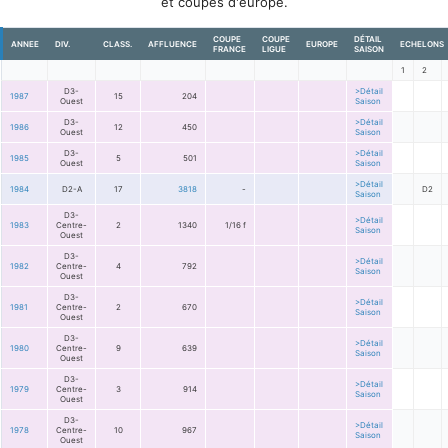
et coupes d'europe.
COUPE
COUPE
DÉTAIL
ANNEE
DIV.
CLASS.
AFFLUENCE
EUROPE
ECHELONS
FRANCE
LIGUE
SAISON
1
2
D3-
>Détail
1987
15
204
Ouest
Saison
D3-
>Détail
1986
12
450
Ouest
Saison
D3-
>Détail
1985
5
501
Ouest
Saison
>Détail
1984
D2-A
17
3818
-
D2
Saison
D3-
>Détail
1983
Centre-
2
1340
1/16 f
Saison
Ouest
D3-
>Détail
1982
Centre-
4
792
Saison
Ouest
D3-
>Détail
1981
Centre-
2
670
Saison
Ouest
D3-
>Détail
1980
Centre-
9
639
Saison
Ouest
D3-
>Détail
1979
Centre-
3
914
Saison
Ouest
D3-
>Détail
1978
Centre-
10
967
Saison
Ouest