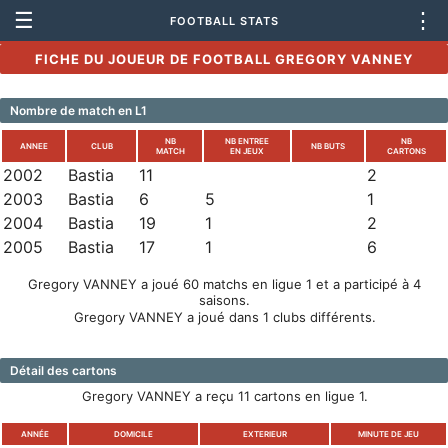
☰
⋮
FOOTBALL STATS
FICHE DU JOUEUR DE FOOTBALL GREGORY VANNEY
Nombre de match en L1
NB
NB ENTREE
NB
ANNEE
CLUB
NB BUTS
MATCH
EN JEUX
CARTONS
2002
Bastia
11
2
2003
Bastia
6
5
1
2004
Bastia
19
1
2
2005
Bastia
17
1
6
Gregory VANNEY a joué 60 matchs en ligue 1 et a participé à 4
saisons.
Gregory VANNEY a joué dans 1 clubs différents.
Détail des cartons
Gregory VANNEY a reçu 11 cartons en ligue 1.
ANNÉE
DOMICILE
EXTERIEUR
MINUTE DE JEU