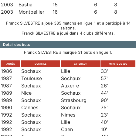
2003
Bastia
15
6
8
2003
Montpellier
16
6
8
Franck SILVESTRE a joué 385 matchs en ligue 1 et a participé à 14
saisons.
Franck SILVESTRE a joué dans 4 clubs différents.
Détail des buts
Franck SILVESTRE a marqué 31 buts en ligue 1.
ANNÉE
DOMICILE
EXTERIEUR
MINUTE DE JEU
1986
Sochaux
Lille
33'
1987
Toulouse
Sochaux
57'
1987
Sochaux
Auxerre
26'
1989
Nice
Sochaux
44'
1989
Sochaux
Strasbourg
90'
1990
Cannes
Sochaux
75'
1992
Sochaux
Nimes
23'
1992
Sochaux
Lille
40'
1992
Sochaux
Caen
10'