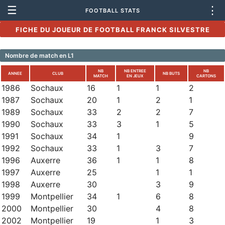
☰
⋮
FOOTBALL STATS
FICHE DU JOUEUR DE FOOTBALL FRANCK SILVESTRE
Nombre de match en L1
NB
NB ENTREE
NB
ANNEE
CLUB
NB BUTS
MATCH
EN JEUX
CARTONS
1986
Sochaux
16
1
1
2
1987
Sochaux
20
1
2
1
1989
Sochaux
33
2
2
7
1990
Sochaux
33
3
1
5
1991
Sochaux
34
1
9
1992
Sochaux
33
1
3
7
1996
Auxerre
36
1
1
8
1997
Auxerre
25
1
1
1998
Auxerre
30
3
9
1999
Montpellier
34
1
6
8
2000
Montpellier
30
4
8
2002
Montpellier
19
1
3