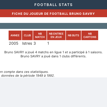
FOOTBALL STATS
FICHE DU JOUEUR DE FOOTBALL BRUNO SAVRY
NB
NB ENTREE
NB
ANNEE
CLUB
NB BUTS
MATCH
EN JEUX
CARTONS
2005
Istres
3
1
Bruno SAVRY a joué 4 matchs en ligue 1 et a participé à 1 saisons.
Bruno SAVRY a joué dans 1 clubs différents.
en compte dans ces statistiques.
 données de la période 1949 à 1992.