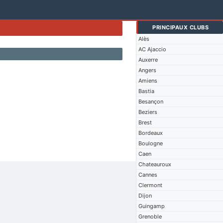
PRINCIPAUX CLUBS
Alès
AC Ajaccio
Auxerre
Angers
Amiens
Bastia
Besançon
Beziers
Brest
Bordeaux
Boulogne
Caen
Chateauroux
Cannes
Clermont
Dijon
Guingamp
Grenoble