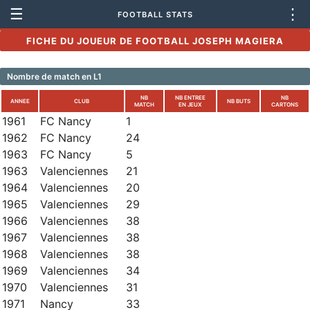
☰
⋮
FOOTBALL STATS
FICHE DU JOUEUR DE FOOTBALL JOSEPH MAGIERA
Nombre de match en L1
NB
NB ENTREE
NB
ANNEE
CLUB
NB BUTS
MATCH
EN JEUX
CARTONS
1961
FC Nancy
1
1962
FC Nancy
24
1963
FC Nancy
5
1963
Valenciennes
21
1964
Valenciennes
20
1965
Valenciennes
29
1966
Valenciennes
38
1967
Valenciennes
38
1968
Valenciennes
38
1969
Valenciennes
34
1970
Valenciennes
31
1971
Nancy
33