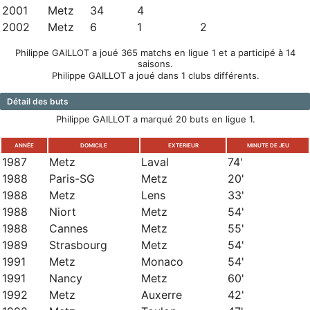
2001
Metz
34
4
2002
Metz
6
1
2
Philippe GAILLOT a joué 365 matchs en ligue 1 et a participé à 14
saisons.
Philippe GAILLOT a joué dans 1 clubs différents.
Détail des buts
Philippe GAILLOT a marqué 20 buts en ligue 1.
ANNÉE
DOMICILE
EXTERIEUR
MINUTE DE JEU
1987
Metz
Laval
74'
1988
Paris-SG
Metz
20'
1988
Metz
Lens
33'
1988
Niort
Metz
54'
1988
Cannes
Metz
55'
1989
Strasbourg
Metz
54'
1991
Metz
Monaco
54'
1991
Nancy
Metz
60'
1992
Metz
Auxerre
42'