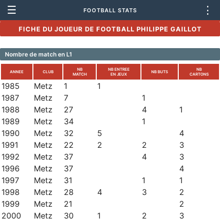
☰
⋮
FOOTBALL STATS
FICHE DU JOUEUR DE FOOTBALL PHILIPPE GAILLOT
Nombre de match en L1
NB
NB ENTREE
NB
ANNEE
CLUB
NB BUTS
MATCH
EN JEUX
CARTONS
1985
Metz
1
1
1987
Metz
7
1
1988
Metz
27
4
1
1989
Metz
34
1
1990
Metz
32
5
4
1991
Metz
22
2
2
3
1992
Metz
37
4
3
1996
Metz
37
4
1997
Metz
31
1
1
1998
Metz
28
4
3
2
1999
Metz
21
2
2000
Metz
30
1
2
3