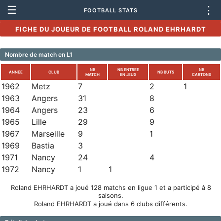
☰
⋮
FOOTBALL STATS
FICHE DU JOUEUR DE FOOTBALL ROLAND EHRHARDT
Nombre de match en L1
NB
NB ENTREE
NB
ANNEE
CLUB
NB BUTS
MATCH
EN JEUX
CARTONS
1962
Metz
7
2
1
1963
Angers
31
8
1964
Angers
23
6
1965
Lille
29
9
1967
Marseille
9
1
1969
Bastia
3
1971
Nancy
24
4
1972
Nancy
1
1
Roland EHRHARDT a joué 128 matchs en ligue 1 et a participé à 8
saisons.
Roland EHRHARDT a joué dans 6 clubs différents.