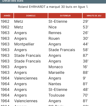
Détail des buts
Roland EHRHARDT a marqué 30 buts en ligue 1.
ANNÉE
DOMICILE
EXTERIEUR
MINUTE DE JEU
1962
Metz
St-Etienne
29'
1962
Metz
Nice
53'
1963
Angers
Rennes
26'
1963
Angers
Rouen
30'
1963
Montpellier
Angers
44'
1963
Angers
Stade Francais
58'
1963
Stade Francais
Angers
87'
1963
Stade Francais
Angers
38'
1963
Angers
Monaco
16'
1963
Angers
Marseille
88'
1964
Valenciennes
Angers
9'
1964
Angers
Nantes
81'
1964
Angers
St-Etienne
48'
1964
Angers
Toulouse
70'
1964
Valenciennes
Angers
81'