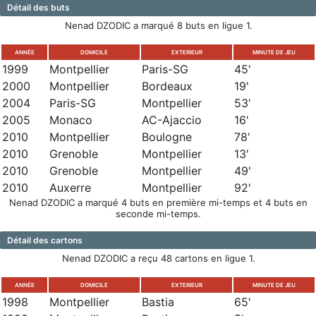
Détail des buts
Nenad DZODIC a marqué 8 buts en ligue 1.
ANNÉE
DOMICILE
EXTERIEUR
MINUTE DE JEU
1999
Montpellier
Paris-SG
45'
2000
Montpellier
Bordeaux
19'
2004
Paris-SG
Montpellier
53'
2005
Monaco
AC-Ajaccio
16'
2010
Montpellier
Boulogne
78'
2010
Grenoble
Montpellier
13'
2010
Grenoble
Montpellier
49'
2010
Auxerre
Montpellier
92'
Nenad DZODIC a marqué 4 buts en première mi-temps et 4 buts en
seconde mi-temps.
Détail des cartons
Nenad DZODIC a reçu 48 cartons en ligue 1.
ANNÉE
DOMICILE
EXTERIEUR
MINUTE DE JEU
1998
Montpellier
Bastia
65'