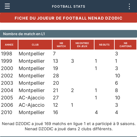
☰
⋮
FOOTBALL STATS
FICHE DU JOUEUR DE FOOTBALL NENAD DZODIC
Nombre de match en L1
NB
NB ENTREE
NB
ANNEE
CLUB
NB BUTS
MATCH
EN JEUX
CARTONS
1998
Montpellier
7
3
1999
Montpellier
13
3
1
1
2000
Montpellier
19
1
3
2002
Montpellier
28
10
2003
Montpellier
20
6
2004
Montpellier
21
2
1
8
2005
AC-Ajaccio
27
1
10
2006
AC-Ajaccio
12
1
3
2010
Montpellier
16
4
4
Nenad DZODIC a joué 169 matchs en ligue 1 et a participé à 9 saisons.
Nenad DZODIC a joué dans 2 clubs différents.