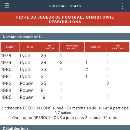
☰
⋮
FOOTBALL STATS
FICHE DU JOUEUR DE FOOTBALL CHRISTOPHE
DESBOUILLONS
Nombre de match en L1
NB
NB ENTREE
NB
ANNEE
CLUB
NB BUTS
MATCH
EN JEUX
CARTONS
1978
Lyon
25
1
1
1979
Lyon
29
3
1
1
1980
Lyon
33
1
2
1
1981
Lyon
3
1
1
1983
Rouen
25
1
2
1984
Rouen
8
1
1985
Rouen
19
1
1
Christophe DESBOUILLONS a joué 150 matchs en ligue 1 et a participé
à 7 saisons.
Christophe DESBOUILLONS a joué dans 2 clubs différents.
Détail des buts