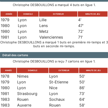
Christophe DESBOUILLONS a marqué 4 buts en ligue 1.
ANNÉE
DOMICILE
EXTERIEUR
MINUTE DE JEU
1979
Lyon
Lille
4'
1980
Lyon
Lens
47'
1980
Lyon
Metz
72'
1981
Lyon
Valenciennes
71'
Christophe DESBOUILLONS a marqué 1 buts en première mi-temps et 3
buts en seconde mi-temps.
Détail des cartons
Christophe DESBOUILLONS a reçu 7 cartons en ligue 1.
ANNÉE
DOMICILE
EXTERIEUR
MINUTE DE JEU
1978
Nimes
Lyon
50'
1979
Lyon
St-Etienne
50'
1980
Lyon
Nice
86'
1981
Strasbourg
Lyon
73'
1983
Rouen
Sochaux
64'
1983
Auxerre
Rouen
58'