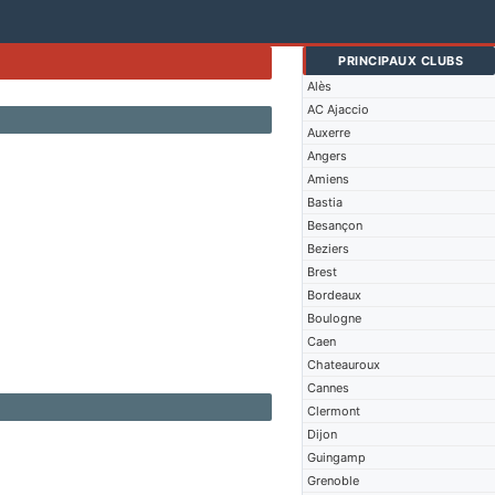
PRINCIPAUX CLUBS
Alès
AC Ajaccio
Auxerre
Angers
Amiens
Bastia
Besançon
Beziers
Brest
Bordeaux
Boulogne
Caen
Chateauroux
Cannes
Clermont
Dijon
Guingamp
Grenoble