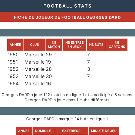
FOOTBALL STATS
FICHE DU JOUEUR DE FOOTBALL GEORGES DARD
NB
NB ENTREE
NB
ANNEE
CLUB
NB BUTS
MATCH
EN JEUX
CARTONS
1950
Marseille
29
7
1951
Marseille
19
7
1952
Marseille
28
3
1953
Marseille
30
7
1954
Marseille
16
Georges DARD a joué 122 matchs en ligue 1 et a participé à 5 saisons.
Georges DARD a joué dans 1 clubs différents.
Georges DARD a marqué 24 buts en ligue 1.
ANNÉE
DOMICILE
EXTERIEUR
MINUTE DE JEU