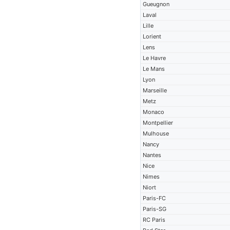
Gueugnon
Laval
Lille
Lorient
Lens
Le Havre
Le Mans
Lyon
Marseille
Metz
Monaco
Montpellier
Mulhouse
Nancy
Nantes
Nice
Nimes
Niort
Paris-FC
Paris-SG
RC Paris