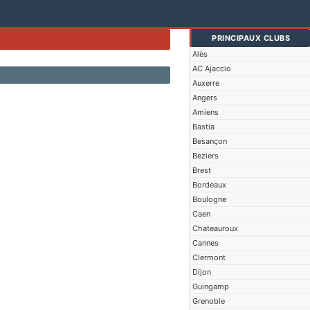
PRINCIPAUX CLUBS
Alès
AC Ajaccio
Auxerre
Angers
Amiens
Bastia
Besançon
Beziers
Brest
Bordeaux
Boulogne
Caen
Chateauroux
Cannes
Clermont
Dijon
Guingamp
Grenoble