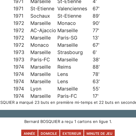
1971
Marseille
St-Etienne
4'
1971
St-Etienne
Valenciennes
67'
1971
Sochaux
St-Etienne
89'
1972
Marseille
Monaco
90'
1972
AC-Ajaccio
Marseille
77'
1972
Marseille
Paris-SG
13'
1972
Monaco
Marseille
67'
1973
Marseille
Strasbourg
6'
1973
Paris-FC
Marseille
38'
1974
Marseille
Reims
88'
1974
Marseille
Lens
78'
1974
Marseille
Lens
63'
1974
Lyon
Marseille
55'
1974
Marseille
Paris-FC
17'
SQUIER a marqué 23 buts en première mi-temps et 22 buts en second
Bernard BOSQUIER a reçu 1 cartons en ligue 1.
ANNÉE
DOMICILE
EXTERIEUR
MINUTE DE JEU