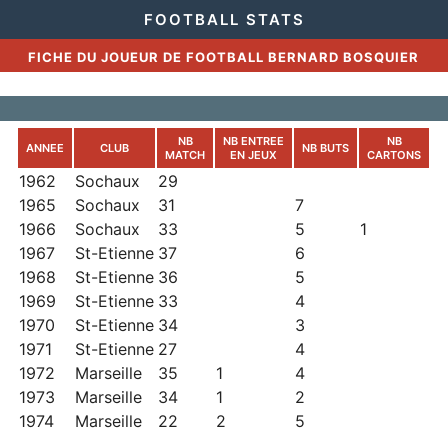
FOOTBALL STATS
FICHE DU JOUEUR DE FOOTBALL BERNARD BOSQUIER
NB
NB ENTREE
NB
ANNEE
CLUB
NB BUTS
MATCH
EN JEUX
CARTONS
1962
Sochaux
29
1965
Sochaux
31
7
1966
Sochaux
33
5
1
1967
St-Etienne
37
6
1968
St-Etienne
36
5
1969
St-Etienne
33
4
1970
St-Etienne
34
3
1971
St-Etienne
27
4
1972
Marseille
35
1
4
1973
Marseille
34
1
2
1974
Marseille
22
2
5