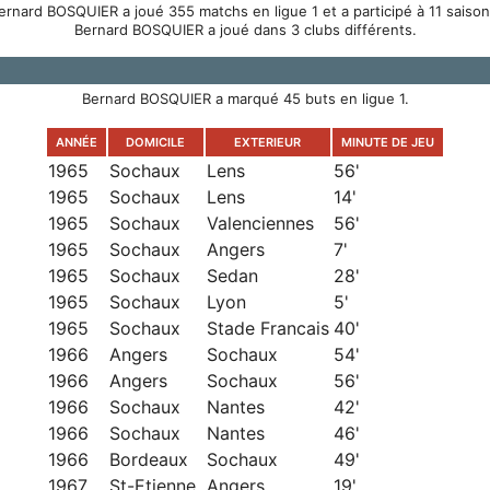
ernard BOSQUIER a joué 355 matchs en ligue 1 et a participé à 11 saison
Bernard BOSQUIER a joué dans 3 clubs différents.
Bernard BOSQUIER a marqué 45 buts en ligue 1.
ANNÉE
DOMICILE
EXTERIEUR
MINUTE DE JEU
1965
Sochaux
Lens
56'
1965
Sochaux
Lens
14'
1965
Sochaux
Valenciennes
56'
1965
Sochaux
Angers
7'
1965
Sochaux
Sedan
28'
1965
Sochaux
Lyon
5'
1965
Sochaux
Stade Francais
40'
1966
Angers
Sochaux
54'
1966
Angers
Sochaux
56'
1966
Sochaux
Nantes
42'
1966
Sochaux
Nantes
46'
1966
Bordeaux
Sochaux
49'
1967
St-Etienne
Angers
19'