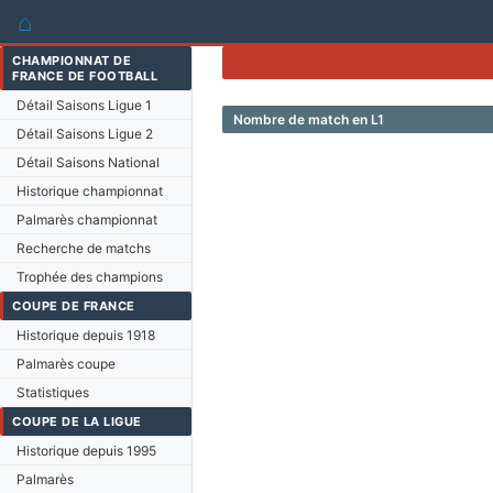
⌂
CHAMPIONNAT DE
FRANCE DE FOOTBALL
Détail Saisons Ligue 1
Nombre de match en L1
Détail Saisons Ligue 2
Détail Saisons National
Historique championnat
Palmarès championnat
Recherche de matchs
Trophée des champions
COUPE DE FRANCE
Historique depuis 1918
Palmarès coupe
Statistiques
COUPE DE LA LIGUE
Historique depuis 1995
Palmarès