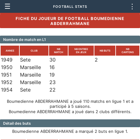
☰
⋮
FOOTBALL STATS
FICHE DU JOUEUR DE FOOTBALL BOUMEDIENNE
ABDERRAHMANE
Nombre de match en L1
NB
NB ENTREE
NB
ANNEE
CLUB
NB BUTS
MATCH
EN JEUX
CARTONS
1949
Sete
30
2
1950
Marseille
16
1951
Marseille
19
1952
Marseille
23
1954
Sete
22
Boumedienne ABDERRAHMANE a joué 110 matchs en ligue 1 et a
participé à 5 saisons.
Boumedienne ABDERRAHMANE a joué dans 2 clubs différents.
Détail des buts
Boumedienne ABDERRAHMANE a marqué 2 buts en ligue 1.