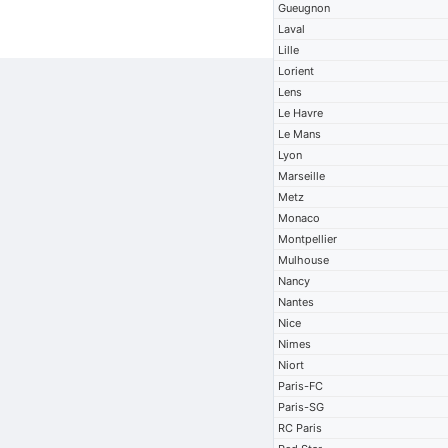
Gueugnon
Laval
Lille
Lorient
Lens
Le Havre
Le Mans
Lyon
Marseille
Metz
Monaco
Montpellier
Mulhouse
Nancy
Nantes
Nice
Nimes
Niort
Paris-FC
Paris-SG
RC Paris