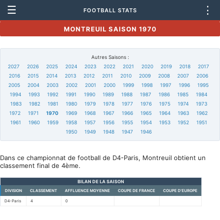
☰
⋮
FOOTBALL STATS
MONTREUIL SAISON 1970
Autres Saisons :
2027
2026
2025
2024
2023
2022
2021
2020
2019
2018
2017
2016
2015
2014
2013
2012
2011
2010
2009
2008
2007
2006
2005
2004
2003
2002
2001
2000
1999
1998
1997
1996
1995
1994
1993
1992
1991
1990
1989
1988
1987
1986
1985
1984
1983
1982
1981
1980
1979
1978
1977
1976
1975
1974
1973
1972
1971
1970
1969
1968
1967
1966
1965
1964
1963
1962
1961
1960
1959
1958
1957
1956
1955
1954
1953
1952
1951
1950
1949
1948
1947
1946
Dans ce championnat de football de D4-Paris, Montreuil obtient un
classement final de 4ème.
BILAN DE LA SAISON
DIVISION
CLASSEMENT
AFFLUENCE MOYENNE
COUPE DE FRANCE
COUPE D'EUROPE
D4-Paris
4
0