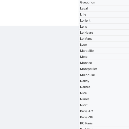
Gueugnon
Laval
Lille
Lorient
Lens
Le Havre
Le Mans
Lyon
Marseille
Metz
Monaco
Montpellier
Mulhouse
Nancy
Nantes
Nice
Nimes
Niort
Paris-FC
Paris-SG
RC Paris