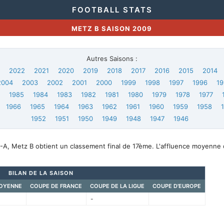
FOOTBALL STATS
METZ B SAISON 2009
Autres Saisons :
3
2022
2021
2020
2019
2018
2017
2016
2015
2014
2004
2003
2002
2001
2000
1999
1998
1997
1996
19
6
1985
1984
1983
1982
1981
1980
1979
1978
1977
1966
1965
1964
1963
1962
1961
1960
1959
1958
1952
1951
1950
1949
1948
1947
1946
-A, Metz B obtient un classement final de 17ème. L'affluence moyenne 
BILAN DE LA SAISON
OYENNE
COUPE DE FRANCE
COUPE DE LA LIGUE
COUPE D'EUROPE
-