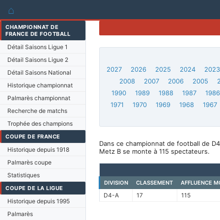
⌂
CHAMPIONNAT DE
FRANCE DE FOOTBALL
Détail Saisons Ligue 1
Détail Saisons Ligue 2
2027
2026
2025
2024
202
Détail Saisons National
2008
2007
2006
2005
Historique championnat
1990
1989
1988
1987
198
Palmarès championnat
1971
1970
1969
1968
1967
Recherche de matchs
Trophée des champions
COUPE DE FRANCE
Dans ce championnat de football de D4
Historique depuis 1918
Metz B se monte à 115 spectateurs.
Palmarès coupe
Statistiques
DIVISION
CLASSEMENT
AFFLUENCE M
COUPE DE LA LIGUE
D4-A
17
115
Historique depuis 1995
Palmarès