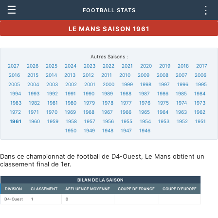
☰
⋮
FOOTBALL STATS
LE MANS SAISON 1961
Autres Saisons :
2027
2026
2025
2024
2023
2022
2021
2020
2019
2018
2017
2016
2015
2014
2013
2012
2011
2010
2009
2008
2007
2006
2005
2004
2003
2002
2001
2000
1999
1998
1997
1996
1995
1994
1993
1992
1991
1990
1989
1988
1987
1986
1985
1984
1983
1982
1981
1980
1979
1978
1977
1976
1975
1974
1973
1972
1971
1970
1969
1968
1967
1966
1965
1964
1963
1962
1961
1960
1959
1958
1957
1956
1955
1954
1953
1952
1951
1950
1949
1948
1947
1946
Dans ce championnat de football de D4-Ouest, Le Mans obtient un
classement final de 1er.
BILAN DE LA SAISON
DIVISION
CLASSEMENT
AFFLUENCE MOYENNE
COUPE DE FRANCE
COUPE D'EUROPE
D4-Ouest
1
0