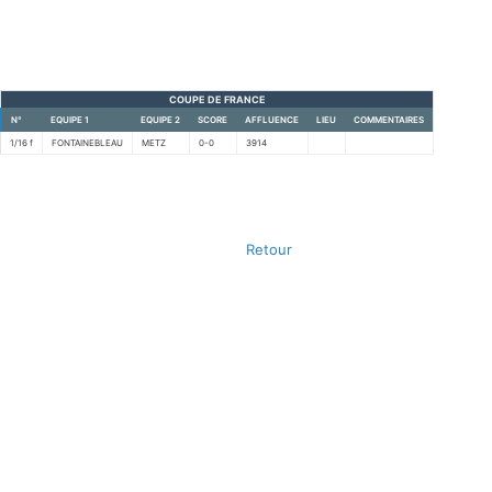
COUPE DE FRANCE
N°
EQUIPE 1
EQUIPE 2
SCORE
AFFLUENCE
LIEU
COMMENTAIRES
1/16 f
FONTAINEBLEAU
METZ
0-0
3914
Retour