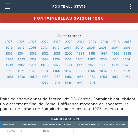
☰
⋮
FOOTBALL STATS
FONTAINEBLEAU SAISON 1980
Autres Saisons :
2027
2026
2025
2024
2023
2022
2021
2020
2019
2018
2017
2016
2015
2014
2013
2012
2011
2010
2009
2008
2007
2006
2005
2004
2003
2002
2001
2000
1999
1998
1997
1996
1995
1994
1993
1992
1991
1990
1989
1988
1987
1986
1985
1984
1983
1982
1981
1980
1979
1978
1977
1976
1975
1974
1973
1972
1971
1970
1969
1968
1967
1966
1965
1964
1963
1962
1961
1960
1959
1958
1957
1956
1955
1954
1953
1952
1951
1950
1949
1948
1947
1946
Dans ce championnat de football de D3-Centre, Fontainebleau obtient
un classement final de 3ème. L'affluence moyenne de spectateurs
pour cette saison de Fontainebleau se monte à 1073 spectateurs.
BILAN DE LA SAISON
DIVISION
CLASSEMENT
AFFLUENCE MOYENNE
COUPE DE FRANCE
COUPE D'EUROPE
D3-Centre
3
1073
-