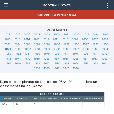
☰
⋮
FOOTBALL STATS
DIEPPE SAISON 1994
Autres Saisons :
2027
2026
2025
2024
2023
2022
2021
2020
2019
2018
2017
2016
2015
2014
2013
2012
2011
2010
2009
2008
2007
2006
2005
2004
2003
2002
2001
2000
1999
1998
1997
1996
1995
1994
1993
1992
1991
1990
1989
1988
1987
1986
1985
1984
1983
1982
1981
1980
1979
1978
1977
1976
1975
1974
1973
1972
1971
1970
1969
1968
1967
1966
1965
1964
1963
1962
1961
1960
1959
1958
1957
1956
1955
1954
1953
1952
1951
1950
1949
1948
1947
1946
Dans ce championnat de football de D5-A, Dieppe obtient un
classement final de 14ème.
BILAN DE LA SAISON
DIVISION
CLASSEMENT
AFFLUENCE MOYENNE
COUPE DE FRANCE
COUPE D'EUROPE
D5-A
14
0