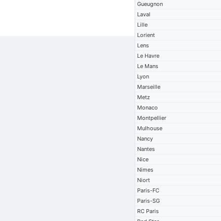
Gueugnon
Laval
Lille
Lorient
Lens
Le Havre
Le Mans
Lyon
Marseille
Metz
Monaco
Montpellier
Mulhouse
Nancy
Nantes
Nice
Nimes
Niort
Paris-FC
Paris-SG
RC Paris