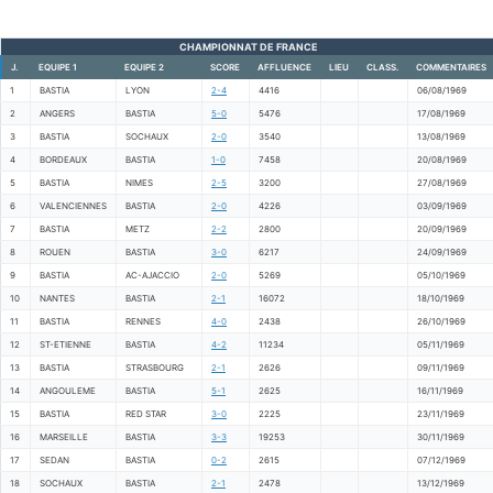
CHAMPIONNAT DE FRANCE
J.
EQUIPE 1
EQUIPE 2
SCORE
AFFLUENCE
LIEU
CLASS.
COMMENTAIRES
1
BASTIA
LYON
2-4
4416
06/08/1969
2
ANGERS
BASTIA
5-0
5476
17/08/1969
3
BASTIA
SOCHAUX
2-0
3540
13/08/1969
4
BORDEAUX
BASTIA
1-0
7458
20/08/1969
5
BASTIA
NIMES
2-5
3200
27/08/1969
6
VALENCIENNES
BASTIA
2-0
4226
03/09/1969
7
BASTIA
METZ
2-2
2800
20/09/1969
8
ROUEN
BASTIA
3-0
6217
24/09/1969
9
BASTIA
AC-AJACCIO
2-0
5269
05/10/1969
10
NANTES
BASTIA
2-1
16072
18/10/1969
11
BASTIA
RENNES
4-0
2438
26/10/1969
12
ST-ETIENNE
BASTIA
4-2
11234
05/11/1969
13
BASTIA
STRASBOURG
2-1
2626
09/11/1969
14
ANGOULEME
BASTIA
5-1
2625
16/11/1969
15
BASTIA
RED STAR
3-0
2225
23/11/1969
16
MARSEILLE
BASTIA
3-3
19253
30/11/1969
17
SEDAN
BASTIA
0-2
2615
07/12/1969
18
SOCHAUX
BASTIA
2-1
2478
13/12/1969