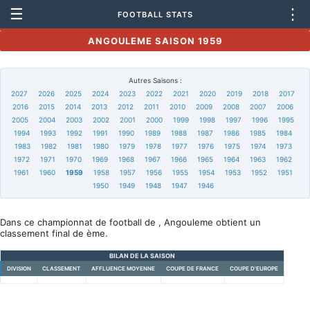
☰
⋮
FOOTBALL STATS
ANGOULEME SAISON 1959
Autres Saisons :
2027
2026
2025
2024
2023
2022
2021
2020
2019
2018
2017
2016
2015
2014
2013
2012
2011
2010
2009
2008
2007
2006
2005
2004
2003
2002
2001
2000
1999
1998
1997
1996
1995
1994
1993
1992
1991
1990
1989
1988
1987
1986
1985
1984
1983
1982
1981
1980
1979
1978
1977
1976
1975
1974
1973
1972
1971
1970
1969
1968
1967
1966
1965
1964
1963
1962
1961
1960
1959
1958
1957
1956
1955
1954
1953
1952
1951
1950
1949
1948
1947
1946
Dans ce championnat de football de , Angouleme obtient un
classement final de ème.
BILAN DE LA SAISON
DIVISION
CLASSEMENT
AFFLUENCE MOYENNE
COUPE DE FRANCE
COUPE D'EUROPE