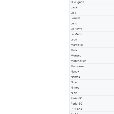
Gueugnon
Laval
Lille
Lorient
Lens
Le Havre
Le Mans
Lyon
Marseille
Metz
Monaco
Montpellier
Mulhouse
Nancy
Nantes
Nice
Nimes
Niort
Paris-FC
Paris-SG
RC Paris