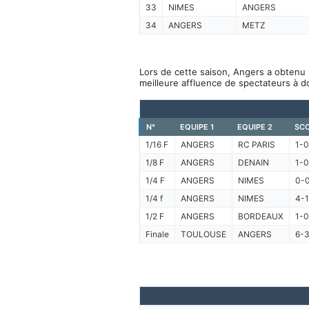
33
NIMES
ANGERS
34
ANGERS
METZ
Lors de cette saison, Angers a obtenu 
meilleure affluence de spectateurs à d
N°
EQUIPE 1
EQUIPE 2
SC
1/16 F
ANGERS
RC PARIS
1-0
1/8 F
ANGERS
DENAIN
1-0
1/4 F
ANGERS
NIMES
0-
1/4 f
ANGERS
NIMES
4-1
1/2 F
ANGERS
BORDEAUX
1-0
Finale
TOULOUSE
ANGERS
6-