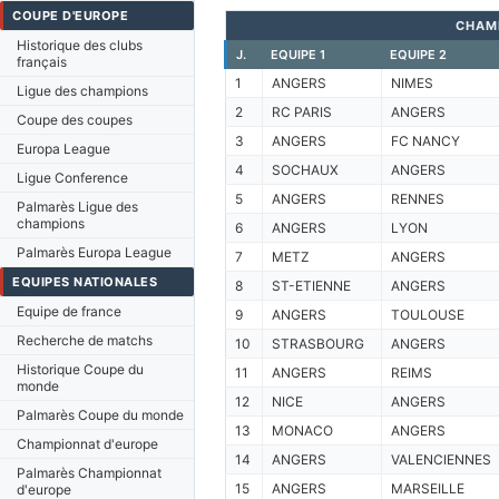
COUPE D'EUROPE
CHAM
Historique des clubs
J.
EQUIPE 1
EQUIPE 2
français
1
ANGERS
NIMES
Ligue des champions
2
RC PARIS
ANGERS
Coupe des coupes
3
ANGERS
FC NANCY
Europa League
4
SOCHAUX
ANGERS
Ligue Conference
5
ANGERS
RENNES
Palmarès Ligue des
champions
6
ANGERS
LYON
Palmarès Europa League
7
METZ
ANGERS
EQUIPES NATIONALES
8
ST-ETIENNE
ANGERS
Equipe de france
9
ANGERS
TOULOUSE
Recherche de matchs
10
STRASBOURG
ANGERS
Historique Coupe du
11
ANGERS
REIMS
monde
12
NICE
ANGERS
Palmarès Coupe du monde
13
MONACO
ANGERS
Championnat d'europe
14
ANGERS
VALENCIENNES
Palmarès Championnat
15
ANGERS
MARSEILLE
d'europe