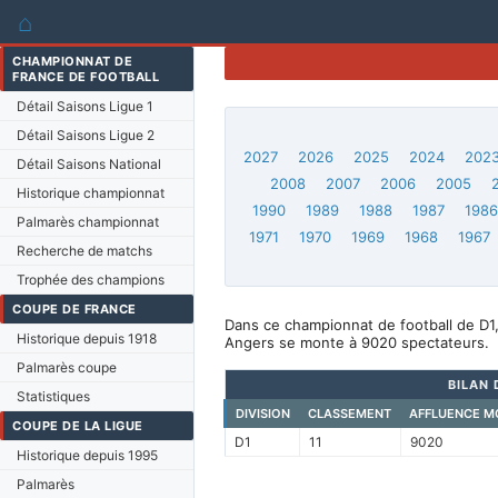
⌂
CHAMPIONNAT DE
FRANCE DE FOOTBALL
Détail Saisons Ligue 1
Détail Saisons Ligue 2
2027
2026
2025
2024
202
Détail Saisons National
2008
2007
2006
2005
Historique championnat
1990
1989
1988
1987
198
Palmarès championnat
1971
1970
1969
1968
1967
Recherche de matchs
Trophée des champions
COUPE DE FRANCE
Dans ce championnat de football de D1
Historique depuis 1918
Angers se monte à 9020 spectateurs.
Palmarès coupe
BILAN 
Statistiques
DIVISION
CLASSEMENT
AFFLUENCE M
COUPE DE LA LIGUE
D1
11
9020
Historique depuis 1995
Palmarès