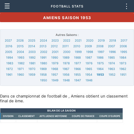
☰
⋮
FOOTBALL STATS
AMIENS SAISON 1953
Autres Saisons :
2027
2026
2025
2024
2023
2022
2021
2020
2019
2018
2017
2016
2015
2014
2013
2012
2011
2010
2009
2008
2007
2006
2005
2004
2003
2002
2001
2000
1999
1998
1997
1996
1995
1994
1993
1992
1991
1990
1989
1988
1987
1986
1985
1984
1983
1982
1981
1980
1979
1978
1977
1976
1975
1974
1973
1972
1971
1970
1969
1968
1967
1966
1965
1964
1963
1962
1961
1960
1959
1958
1957
1956
1955
1954
1953
1952
1951
1950
1949
1948
1947
1946
Dans ce championnat de football de , Amiens obtient un classement
final de ème.
BILAN DE LA SAISON
DIVISION
CLASSEMENT
AFFLUENCE MOYENNE
COUPE DE FRANCE
COUPE D'EUROPE