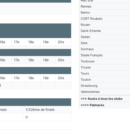
Red Star
Rennes
Reims
CORT Roubaix
Rouen
Saint-Etienne
Sedan
16e
17e
18e
19e
20e
Sete
Sochaux
Stade Français
16e
17e
18e
19e
20e
Toulouse
Troyes
Tours
16e
17e
18e
19e
20e
Toulon
1
Strasbourg
Valenciennes
>>> Accès à tous les clubs
>>>> Palmarès
nale
1/32ème de finale
0