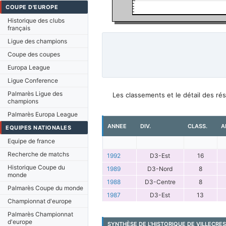
COUPE D'EUROPE
Historique des clubs
français
Ligue des champions
Coupe des coupes
Europa League
Ligue Conference
Palmarès Ligue des
Les classements et le détail des ré
champions
Palmarès Europa League
ANNEE
DIV.
CLASS.
A
EQUIPES NATIONALES
Equipe de france
Recherche de matchs
1992
D3-Est
16
Historique Coupe du
1989
D3-Nord
8
monde
1988
D3-Centre
8
Palmarès Coupe du monde
1987
D3-Est
13
Championnat d'europe
Palmarès Championnat
d'europe
SYNTHÈSE DE L'HISTORIQUE DE VILLECRES