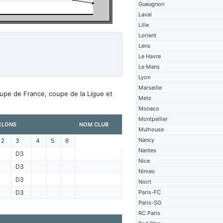
Gueugnon
Laval
Lille
Lorient
Lens
Le Havre
Le Mans
Lyon
Marseille
oupe de France, coupe de la Ligue et
Metz
Monaco
Montpellier
ELONS
NOM CLUB
Mulhouse
Nancy
2
3
4
5
6
Nantes
D3
Nice
D3
Nimes
D3
Niort
D3
Paris-FC
Paris-SG
RC Paris