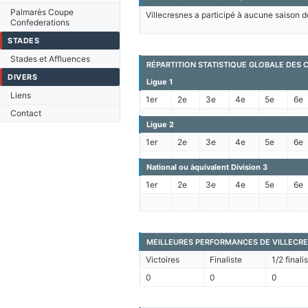
Palmarès Coupe
Villecresnes a participé à aucune saison d
Confederations
STADES
Stades et Affluences
RÉPARTITION STATISTIQUE GLOBALE DES
DIVERS
Ligue 1
Liens
1er
2e
3e
4e
5e
6e
Contact
Ligue 2
1er
2e
3e
4e
5e
6e
National ou àquivalent Division 3
1er
2e
3e
4e
5e
6e
MEILLEURES PERFORMANCES DE VILLECRE
Victoires
Finaliste
1/2 finali
0
0
0