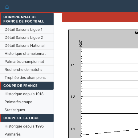
⌂
CHAMPIONNAT DE
FRANCE DE FOOTBALL
Détail Saisons Ligue 1
Détail Saisons Ligue 2
Détail Saisons National
Historique championnat
Palmarès championnat
Recherche de matchs
Trophée des champions
COUPE DE FRANCE
Historique depuis 1918
Palmarès coupe
Statistiques
COUPE DE LA LIGUE
Historique depuis 1995
Palmarès