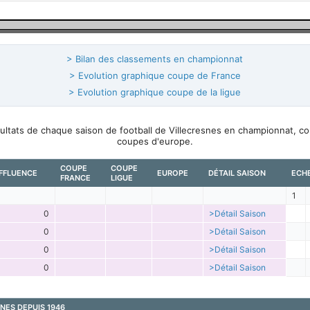
> Bilan des classements en championnat
> Evolution graphique coupe de France
> Evolution graphique coupe de la ligue
sultats de chaque saison de football de Villecresnes en championnat, c
coupes d'europe.
COUPE
COUPE
FFLUENCE
EUROPE
DÉTAIL SAISON
ECH
FRANCE
LIGUE
1
0
>Détail Saison
0
>Détail Saison
0
>Détail Saison
0
>Détail Saison
NES DEPUIS 1946