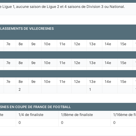
e Ligue 1, aucune saison de Ligue 2 et 4 saisons de Division 3 ou National.
 CLASSEMENTS DE VILLECRESNES
7e
8e
9e
10e
11e
12e
13e
14e
15e
7e
8e
9e
10e
11e
12e
13e
14e
15e
7e
8e
9e
10e
11e
12e
13e
14e
15e
2
1
SNES EN COUPE DE FRANCE DE FOOTBALL
ste
1/4 de finaliste
1/8ème de finaliste
1/16ème de fi
0
0
0