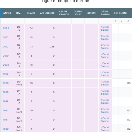
Ligue et coupes d'europe.
COUPE
COUPE
DÉTAIL
ANNEE
DIV.
CLASS.
AFFLUENCE
EUROPE
ECHELONS
FRANCE
LIGUE
SAISON
1
2
3
D5-
>Détail
2025
14
0
E
Saison
D4-
>Détail
2013
18
0
A
Saison
D4-
>Détail
2012
13
228
A
Saison
D5-
>Détail
2010
6
0
B
Saison
D4-
>Détail
2008
18
0
A
Saison
D4-
>Détail
1992
3
0
A
Saison
D3-
>Détail
1990
10
0
D3
Nord
Saison
D4-
>Détail
1989
2
0
A
Saison
D4-
>Détail
1988
5
0
A
Saison
D3-
>Détail
1982
10
0
D3
Nord
Saison
D3-
>Détail
1981
7
0
D3
Nord
Saison
D3-
>Détail
1980
4
0
D3
Nord
Saison