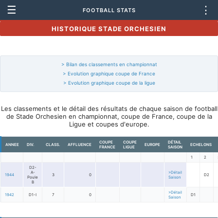
☰
⋮
FOOTBALL STATS
HISTORIQUE STADE ORCHESIEN
> Bilan des classements en championnat
> Evolution graphique coupe de France
> Evolution graphique coupe de la ligue
Les classements et le détail des résultats de chaque saison de football
de Stade Orchesien en championnat, coupe de France, coupe de la
Ligue et coupes d'europe.
COUPE
COUPE
DÉTAIL
ANNEE
DIV.
CLASS.
AFFLUENCE
EUROPE
ECHELONS
FRANCE
LIGUE
SAISON
1
2
D2-
A-
>Détail
1944
3
0
D2
Poule
Saison
B
>Détail
1942
D1-I
7
0
D1
Saison