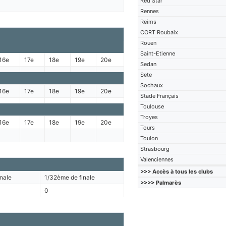
Red Star
Rennes
Reims
CORT Roubaix
Rouen
Saint-Etienne
16e
17e
18e
19e
20e
Sedan
Sete
Sochaux
16e
17e
18e
19e
20e
Stade Français
Toulouse
Troyes
16e
17e
18e
19e
20e
Tours
Toulon
Strasbourg
Valenciennes
>>> Accès à tous les clubs
nale
1/32ème de finale
>>>> Palmarès
0