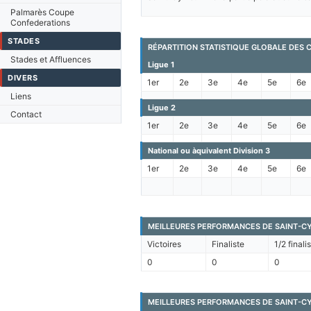
Palmarès Coupe
Confederations
STADES
RÉPARTITION STATISTIQUE GLOBALE DES
Stades et Affluences
Ligue 1
DIVERS
1er
2e
3e
4e
5e
6e
Liens
Ligue 2
Contact
1er
2e
3e
4e
5e
6e
National ou àquivalent Division 3
1er
2e
3e
4e
5e
6e
MEILLEURES PERFORMANCES DE SAINT-C
Victoires
Finaliste
1/2 finali
0
0
0
MEILLEURES PERFORMANCES DE SAINT-CY