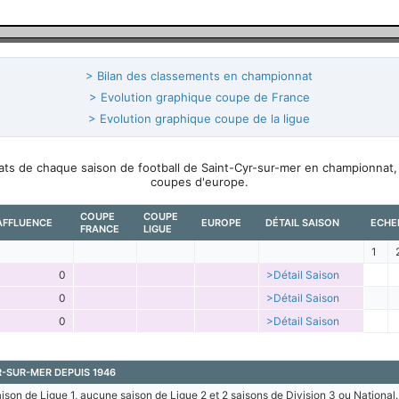
> Bilan des classements en championnat
> Evolution graphique coupe de France
> Evolution graphique coupe de la ligue
ltats de chaque saison de football de Saint-Cyr-sur-mer en championnat
coupes d'europe.
COUPE
COUPE
AFFLUENCE
EUROPE
DÉTAIL SAISON
ECHE
FRANCE
LIGUE
1
0
>Détail Saison
0
>Détail Saison
0
>Détail Saison
R-SUR-MER DEPUIS 1946
son de Ligue 1, aucune saison de Ligue 2 et 2 saisons de Division 3 ou National.