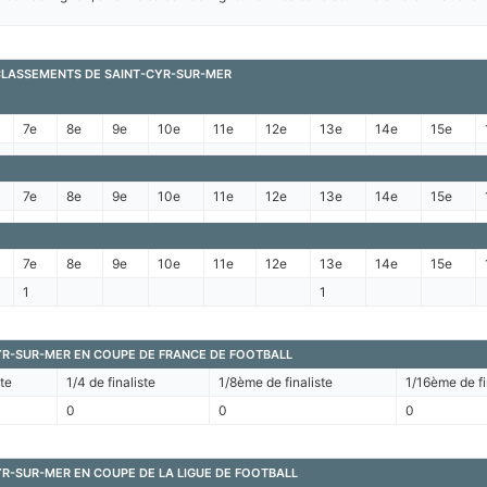
 CLASSEMENTS DE SAINT-CYR-SUR-MER
7e
8e
9e
10e
11e
12e
13e
14e
15e
7e
8e
9e
10e
11e
12e
13e
14e
15e
7e
8e
9e
10e
11e
12e
13e
14e
15e
1
1
YR-SUR-MER EN COUPE DE FRANCE DE FOOTBALL
ste
1/4 de finaliste
1/8ème de finaliste
1/16ème de fi
0
0
0
R-SUR-MER EN COUPE DE LA LIGUE DE FOOTBALL