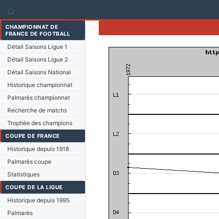
⌂
CHAMPIONNAT DE
FRANCE DE FOOTBALL
Détail Saisons Ligue 1
Détail Saisons Ligue 2
Détail Saisons National
Historique championnat
Palmarès championnat
Recherche de matchs
Trophée des champions
COUPE DE FRANCE
Historique depuis 1918
Palmarès coupe
Statistiques
COUPE DE LA LIGUE
Historique depuis 1995
Palmarès