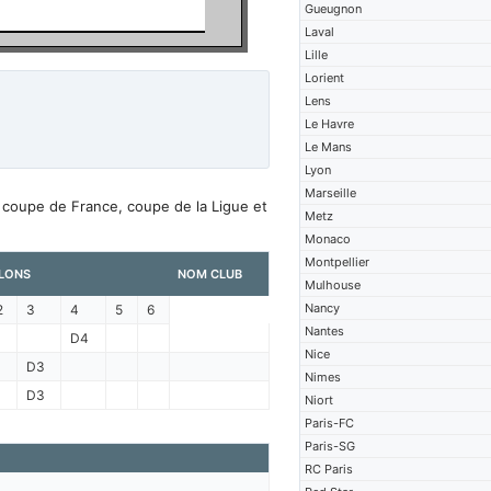
Gueugnon
Laval
Lille
Lorient
Lens
Le Havre
Le Mans
Lyon
Marseille
, coupe de France, coupe de la Ligue et
Metz
Monaco
Montpellier
LONS
NOM CLUB
Mulhouse
Nancy
2
3
4
5
6
Nantes
D4
Nice
D3
Nimes
D3
Niort
Paris-FC
Paris-SG
RC Paris