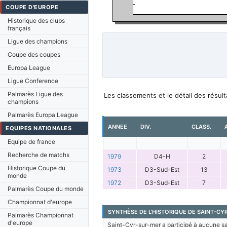
COUPE D'EUROPE
Historique des clubs
français
Ligue des champions
Coupe des coupes
Europa League
Ligue Conference
Palmarès Ligue des
Les classements et le détail des résu
champions
Palmarès Europa League
ANNEE
DIV.
CLASS.
EQUIPES NATIONALES
Equipe de france
Recherche de matchs
1979
D4-H
2
Historique Coupe du
1973
D3-Sud-Est
13
monde
1972
D3-Sud-Est
7
Palmarès Coupe du monde
Championnat d'europe
SYNTHÈSE DE L'HISTORIQUE DE SAINT-CY
Palmarès Championnat
d'europe
Saint-Cyr-sur-mer a participé à aucune sai