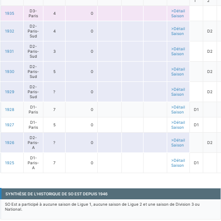
1
2
D3-
>Détail
1935
4
0
Paris
Saison
D2-
>Détail
1932
Paris-
4
0
D2
Saison
Sud
D2-
>Détail
1931
Paris-
3
0
D2
Saison
Sud
D2-
>Détail
1930
Paris-
5
0
D2
Saison
Sud
D2-
>Détail
1929
Paris-
?
0
D2
Saison
Sud
D1-
>Détail
1928
7
0
D1
Paris
Saison
D1-
>Détail
1927
5
0
D1
Paris
Saison
D2-
>Détail
1926
Paris-
?
0
D2
Saison
A
D1-
>Détail
1925
Paris-
7
0
D1
Saison
A
SYNTHÈSE DE L'HISTORIQUE DE SO EST DEPUIS 1946
SO Est a participé à aucune saison de Ligue 1, aucune saison de Ligue 2 et une saison de Division 3 ou
National.