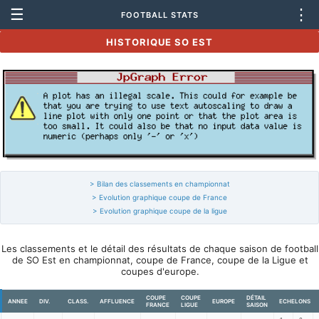
☰
⋮
FOOTBALL STATS
HISTORIQUE SO EST
> Bilan des classements en championnat
> Evolution graphique coupe de France
> Evolution graphique coupe de la ligue
Les classements et le détail des résultats de chaque saison de football
de SO Est en championnat, coupe de France, coupe de la Ligue et
coupes d'europe.
COUPE
COUPE
DÉTAIL
ANNEE
DIV.
CLASS.
AFFLUENCE
EUROPE
ECHELONS
FRANCE
LIGUE
SAISON