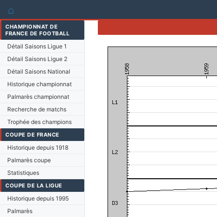
⌂
CHAMPIONNAT DE
FRANCE DE FOOTBALL
Détail Saisons Ligue 1
Détail Saisons Ligue 2
Détail Saisons National
Historique championnat
Palmarès championnat
Recherche de matchs
Trophée des champions
COUPE DE FRANCE
Historique depuis 1918
Palmarès coupe
Statistiques
COUPE DE LA LIGUE
Historique depuis 1995
Palmarès