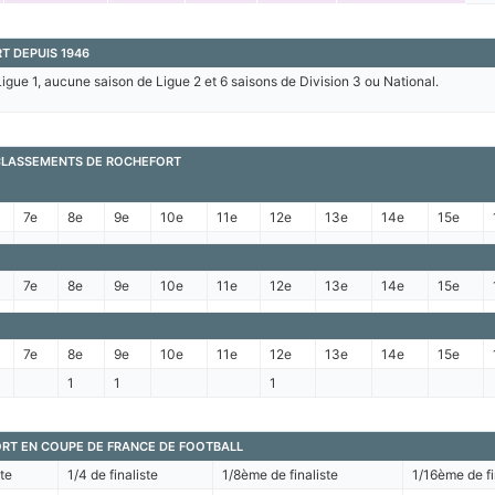
T DEPUIS 1946
igue 1, aucune saison de Ligue 2 et 6 saisons de Division 3 ou National.
 CLASSEMENTS DE ROCHEFORT
7e
8e
9e
10e
11e
12e
13e
14e
15e
7e
8e
9e
10e
11e
12e
13e
14e
15e
7e
8e
9e
10e
11e
12e
13e
14e
15e
1
1
1
RT EN COUPE DE FRANCE DE FOOTBALL
ste
1/4 de finaliste
1/8ème de finaliste
1/16ème de fi