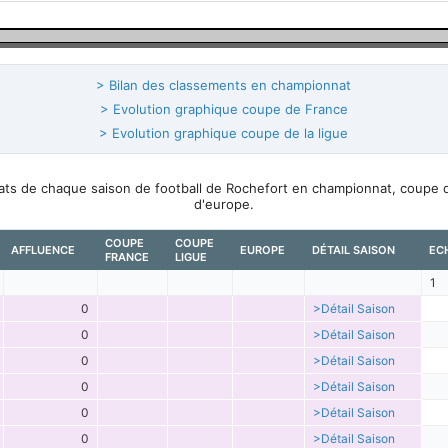
> Bilan des classements en championnat
> Evolution graphique coupe de France
> Evolution graphique coupe de la ligue
ltats de chaque saison de football de Rochefort en championnat, coupe 
d'europe.
COUPE
COUPE
AFFLUENCE
EUROPE
DÉTAIL SAISON
EC
FRANCE
LIGUE
1
0
>Détail Saison
0
>Détail Saison
0
>Détail Saison
0
>Détail Saison
0
>Détail Saison
0
>Détail Saison