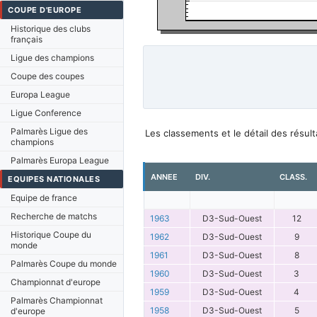
COUPE D'EUROPE
Historique des clubs
français
Ligue des champions
Coupe des coupes
Europa League
Ligue Conference
Palmarès Ligue des
Les classements et le détail des résu
champions
Palmarès Europa League
ANNEE
DIV.
CLASS.
EQUIPES NATIONALES
Equipe de france
Recherche de matchs
1963
D3-Sud-Ouest
12
Historique Coupe du
1962
D3-Sud-Ouest
9
monde
1961
D3-Sud-Ouest
8
Palmarès Coupe du monde
1960
D3-Sud-Ouest
3
Championnat d'europe
1959
D3-Sud-Ouest
4
Palmarès Championnat
1958
D3-Sud-Ouest
5
d'europe