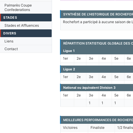
Palmarès Coupe
Confederations
SYNTHÈSE DE L'HISTORIQUE DE ROCHEFOR
STADES
Rochefort a participé à aucune saison de L
Stades et Affluences
DIVERS
Liens
RÉPARTITION STATISTIQUE GLOBALE DES
Contact
Ligue 1
1er
2e
3e
4e
5e
6e
Ligue 2
1er
2e
3e
4e
5e
6e
National ou àquivalent Division 3
1er
2e
3e
4e
5e
6e
1
1
1
MEILLEURES PERFORMANCES DE ROCHEFO
Victoires
Finaliste
1/2 finali