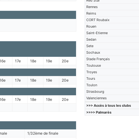
Red Star
Rennes
Reims
CORT Roubaix
Rouen
Saint-Etienne
Sedan
Sete
Sochaux
Stade Français
16e
17e
18e
19e
20e
Toulouse
Troyes
Tours
16e
17e
18e
19e
20e
Toulon
Strasbourg
Valenciennes
16e
17e
18e
19e
20e
>>> Accès à tous les clubs
>>>> Palmarès
nale
1/32ème de finale