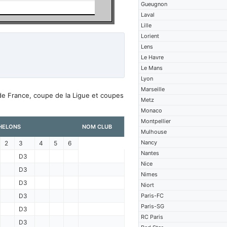
Gueugnon
Laval
Lille
Lorient
Lens
Le Havre
Le Mans
Lyon
Marseille
de France, coupe de la Ligue et coupes
Metz
Monaco
Montpellier
HELONS
NOM CLUB
Mulhouse
Nancy
2
3
4
5
6
Nantes
D3
Nice
D3
Nimes
D3
Niort
D3
Paris-FC
Paris-SG
D3
RC Paris
D3