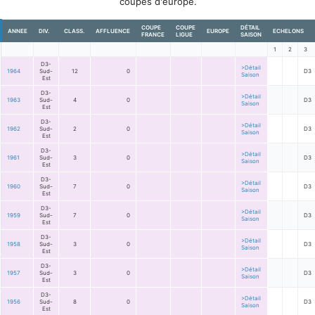
coupes d'europe.
COUPE
COUPE
DÉTAIL
ANNEE
DIV.
CLASS.
AFFLUENCE
EUROPE
ECHELONS
FRANCE
LIGUE
SAISON
1
2
3
D3-
>Détail
1964
Sud-
12
0
D3
Saison
Est
D3-
>Détail
1963
Sud-
4
0
D3
Saison
Est
D3-
>Détail
1962
Sud-
2
0
D3
Saison
Est
D3-
>Détail
1961
Sud-
3
0
D3
Saison
Est
D3-
>Détail
1960
Sud-
7
0
D3
Saison
Est
D3-
>Détail
1959
Sud-
7
0
D3
Saison
Est
D3-
>Détail
1958
Sud-
3
0
D3
Saison
Est
D3-
>Détail
1957
Sud-
3
0
D3
Saison
Est
D3-
>Détail
1956
Sud-
8
0
D3
Saison
Est