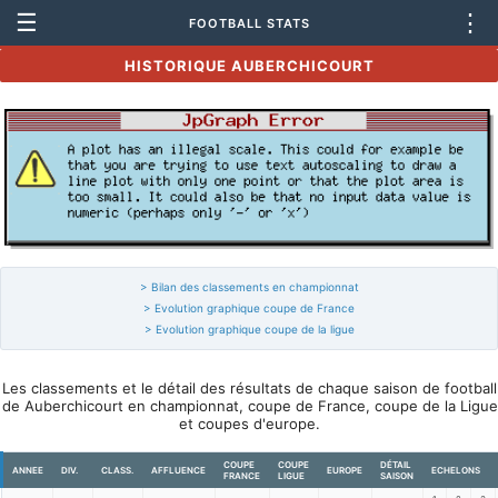
☰
⋮
FOOTBALL STATS
HISTORIQUE AUBERCHICOURT
> Bilan des classements en championnat
> Evolution graphique coupe de France
> Evolution graphique coupe de la ligue
Les classements et le détail des résultats de chaque saison de football
de Auberchicourt en championnat, coupe de France, coupe de la Ligue
et coupes d'europe.
COUPE
COUPE
DÉTAIL
ANNEE
DIV.
CLASS.
AFFLUENCE
EUROPE
ECHELONS
FRANCE
LIGUE
SAISON