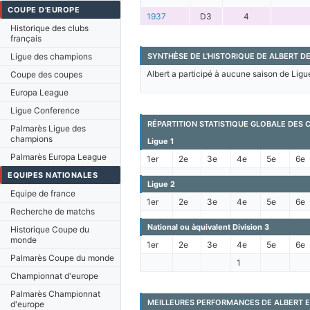
COUPE D'EUROPE
1937
D3
4
Historique des clubs
français
Ligue des champions
SYNTHÈSE DE L'HISTORIQUE DE ALBERT DE
Albert a participé à aucune saison de Ligu
Coupe des coupes
Europa League
Ligue Conference
RÉPARTITION STATISTIQUE GLOBALE DES
Palmarès Ligue des
champions
Ligue 1
Palmarès Europa League
1er
2e
3e
4e
5e
6e
EQUIPES NATIONALES
Ligue 2
Equipe de france
1er
2e
3e
4e
5e
6e
Recherche de matchs
National ou àquivalent Division 3
Historique Coupe du
monde
1er
2e
3e
4e
5e
6e
Palmarès Coupe du monde
1
Championnat d'europe
Palmarès Championnat
MEILLEURES PERFORMANCES DE ALBERT E
d'europe