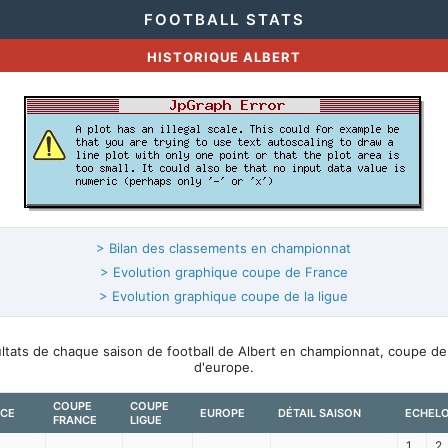
FOOTBALL STATS
HISTORIQUE ALBERT
> Bilan des classements en championnat
> Evolution graphique coupe de France
> Evolution graphique coupe de la ligue
ultats de chaque saison de football de Albert en championnat, coupe d
d'europe.
COUPE
COUPE
NCE
EUROPE
DÉTAIL SAISON
ECHEL
FRANCE
LIGUE
1
2