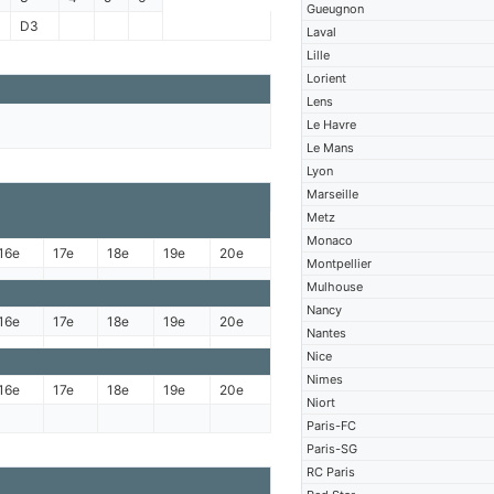
Gueugnon
D3
Laval
Lille
Lorient
Lens
Le Havre
Le Mans
Lyon
Marseille
Metz
Monaco
16e
17e
18e
19e
20e
Montpellier
Mulhouse
Nancy
16e
17e
18e
19e
20e
Nantes
Nice
Nimes
16e
17e
18e
19e
20e
Niort
Paris-FC
Paris-SG
RC Paris