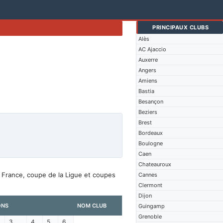
PRINCIPAUX CLUBS
Alès
AC Ajaccio
Auxerre
Angers
Amiens
Bastia
Besançon
Beziers
Brest
Bordeaux
Boulogne
Caen
Chateauroux
e France, coupe de la Ligue et coupes
Cannes
Clermont
Dijon
ONS
NOM CLUB
Guingamp
Grenoble
3
4
5
6