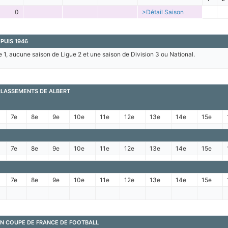
0
>Détail Saison
PUIS 1946
e 1, aucune saison de Ligue 2 et une saison de Division 3 ou National.
 CLASSEMENTS DE ALBERT
7e
8e
9e
10e
11e
12e
13e
14e
15e
7e
8e
9e
10e
11e
12e
13e
14e
15e
7e
8e
9e
10e
11e
12e
13e
14e
15e
N COUPE DE FRANCE DE FOOTBALL