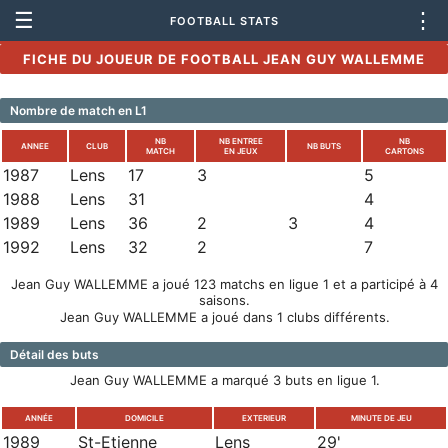
☰
⋮
FOOTBALL STATS
FICHE DU JOUEUR DE FOOTBALL JEAN GUY WALLEMME
Nombre de match en L1
NB
NB ENTREE
NB
ANNEE
CLUB
NB BUTS
MATCH
EN JEUX
CARTONS
1987
Lens
17
3
5
1988
Lens
31
4
1989
Lens
36
2
3
4
1992
Lens
32
2
7
Jean Guy WALLEMME a joué 123 matchs en ligue 1 et a participé à 4
saisons.
Jean Guy WALLEMME a joué dans 1 clubs différents.
Détail des buts
Jean Guy WALLEMME a marqué 3 buts en ligue 1.
ANNÉE
DOMICILE
EXTERIEUR
MINUTE DE JEU
1989
St-Etienne
Lens
29'