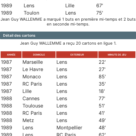
1989
Lens
Lille
67'
1989
Toulon
Lens
75'
Jean Guy WALLEMME a marqué 1 buts en première mi-temps et 2 buts
en seconde mi-temps.
Détail des cartons
Jean Guy WALLEMME a reçu 20 cartons en ligue 1.
ANNÉE
DOMICILE
EXTERIEUR
MINUTE DE JEU
1987
Marseille
Lens
22'
1987
Le Havre
Lens
27'
1987
Monaco
Lens
85'
1987
RC Paris
Lens
35'
1987
Lille
Lens
18'
1988
Cannes
Lens
77'
1988
Toulouse
Lens
51'
1988
RC Paris
Lens
41'
1988
Metz
Lens
49'
1989
Lens
Montpellier
48'
1989
Lens
RC Paris
62'