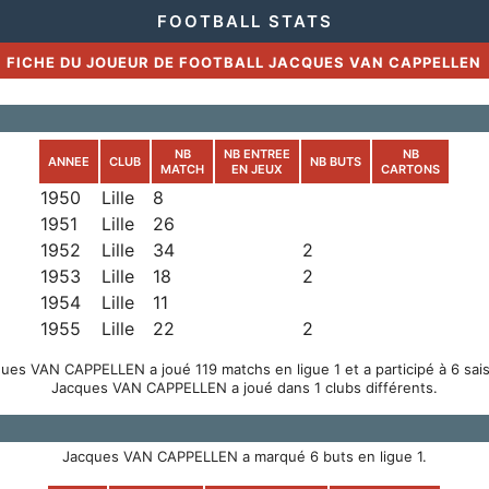
FOOTBALL STATS
FICHE DU JOUEUR DE FOOTBALL JACQUES VAN CAPPELLEN
NB
NB ENTREE
NB
ANNEE
CLUB
NB BUTS
MATCH
EN JEUX
CARTONS
1950
Lille
8
1951
Lille
26
1952
Lille
34
2
1953
Lille
18
2
1954
Lille
11
1955
Lille
22
2
ues VAN CAPPELLEN a joué 119 matchs en ligue 1 et a participé à 6 sai
Jacques VAN CAPPELLEN a joué dans 1 clubs différents.
Jacques VAN CAPPELLEN a marqué 6 buts en ligue 1.