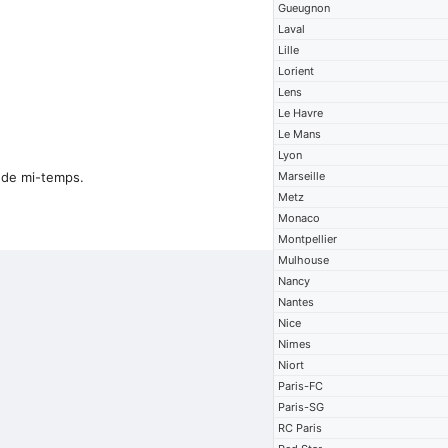
Gueugnon
Laval
Lille
Lorient
Lens
Le Havre
Le Mans
Lyon
nde mi-temps.
Marseille
Metz
Monaco
Montpellier
Mulhouse
Nancy
Nantes
Nice
Nimes
Niort
Paris-FC
Paris-SG
RC Paris