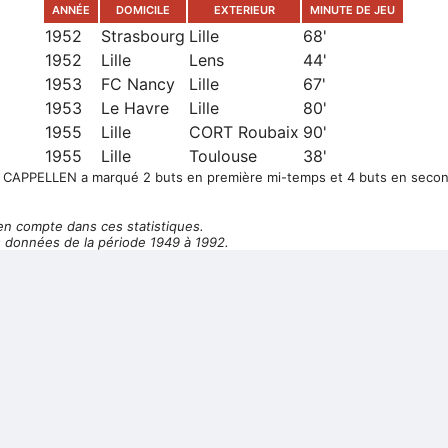
ANNÉE
DOMICILE
EXTERIEUR
MINUTE DE JEU
1952
Strasbourg
Lille
68'
1952
Lille
Lens
44'
1953
FC Nancy
Lille
67'
1953
Le Havre
Lille
80'
1955
Lille
CORT Roubaix
90'
1955
Lille
Toulouse
38'
CAPPELLEN a marqué 2 buts en première mi-temps et 4 buts en seco
en compte dans ces statistiques.
 données de la période 1949 à 1992.