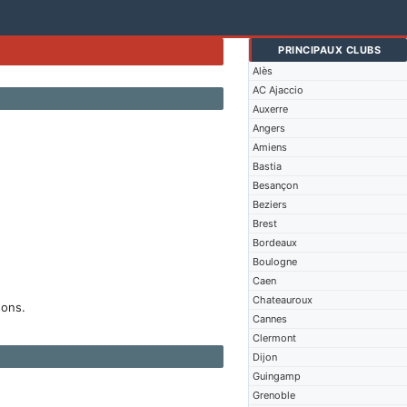
PRINCIPAUX CLUBS
Alès
AC Ajaccio
Auxerre
Angers
Amiens
Bastia
Besançon
Beziers
Brest
Bordeaux
Boulogne
Caen
Chateauroux
sons.
Cannes
Clermont
Dijon
Guingamp
Grenoble