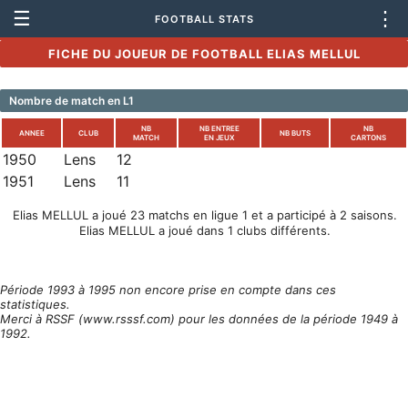
☰
⋮
FOOTBALL STATS
FICHE DU JOUEUR DE FOOTBALL ELIAS MELLUL
Nombre de match en L1
NB
NB ENTREE
NB
ANNEE
CLUB
NB BUTS
MATCH
EN JEUX
CARTONS
1950
Lens
12
1951
Lens
11
Elias MELLUL a joué 23 matchs en ligue 1 et a participé à 2 saisons.
Elias MELLUL a joué dans 1 clubs différents.
Période 1993 à 1995 non encore prise en compte dans ces
statistiques.
Merci à RSSF (www.rsssf.com) pour les données de la période 1949 à
1992.