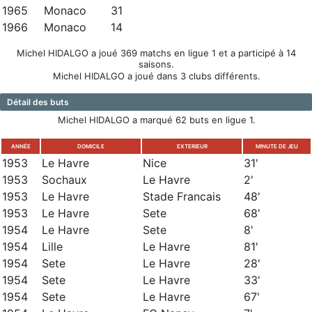
1965
Monaco
31
1966
Monaco
14
Michel HIDALGO a joué 369 matchs en ligue 1 et a participé à 14
saisons.
Michel HIDALGO a joué dans 3 clubs différents.
Détail des buts
Michel HIDALGO a marqué 62 buts en ligue 1.
ANNÉE
DOMICILE
EXTERIEUR
MINUTE DE JEU
1953
Le Havre
Nice
31'
1953
Sochaux
Le Havre
2'
1953
Le Havre
Stade Francais
48'
1953
Le Havre
Sete
68'
1954
Le Havre
Sete
8'
1954
Lille
Le Havre
81'
1954
Sete
Le Havre
28'
1954
Sete
Le Havre
33'
1954
Sete
Le Havre
67'