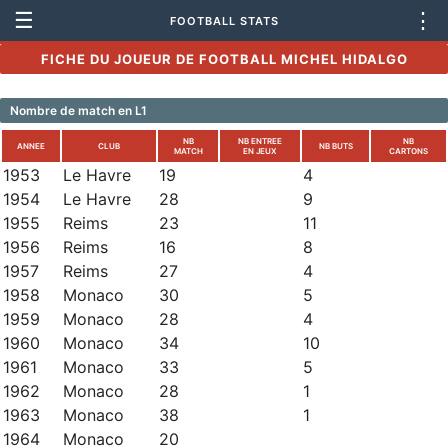
☰
⋮
FOOTBALL STATS
FICHE DU JOUEUR DE FOOTBALL MICHEL HIDALGO
Nombre de match en L1
NB
NB ENTREE
NB
ANNEE
CLUB
NB BUTS
MATCH
EN JEUX
CARTONS
1953
Le Havre
19
4
1954
Le Havre
28
9
1955
Reims
23
11
1956
Reims
16
8
1957
Reims
27
4
1958
Monaco
30
5
1959
Monaco
28
4
1960
Monaco
34
10
1961
Monaco
33
5
1962
Monaco
28
1
1963
Monaco
38
1
1964
Monaco
20