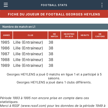
☰
⋮
FOOTBALL STATS
FICHE DU JOUEUR DE FOOTBALL GEORGES HEYLENS
Nombre de match en L1
NB
NB ENTREE
NB
ANNEE
CLUB
NB BUTS
MATCH
EN JEUX
CARTONS
1985
Lille (Entraineur)
38
1986
Lille (Entraineur)
38
1987
Lille (Entraineur)
38
1988
Lille (Entraineur)
38
1989
Lille (Entraineur)
38
Georges HEYLENS a joué 0 matchs en ligue 1 et a participé à 5
saisons.
Georges HEYLENS a joué dans 1 clubs différents.
Période 1993 à 1995 non encore prise en compte dans ces
statistiques.
Merci à RSSF (www.rsssf.com) pour les données de la période 1949 à